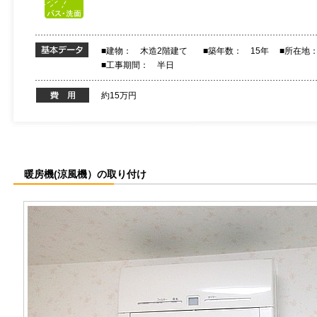
■建物： 木造2階建て
■築年数： 15年
■所在地
■工事期間： 半日
約15万円
暖房機(涼風機）の取り付け