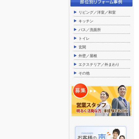
リビング／洋室／和室
キッチン
バス／洗面所
トイレ
玄関
外壁／屋根
エクステリア／外まわり
その他